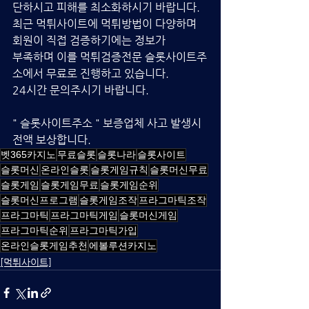
단하시고 피해를 최소화하시기 바랍니다. 
최근 먹튀사이트에 먹튀방법이 다양하며 
회원이 직접 검증하기에는 정보가 
부족하며 이를 먹튀검증전문 슬롯사이트주
소에서 무료로 진행하고 있습니다.  
24시간 문의주시기 바랍니다.
" 슬롯사이트주소 " 보증업체 사고 발생시 
전액 보상합니다.
벳365카지노
무료슬롯
슬롯나라
슬롯사이트
슬롯머신
온라인슬롯
슬롯게임규칙
슬롯머신무료
슬롯게임
슬롯게임무료
슬롯게임순위
슬롯머신프로그램
슬롯게임조작
프라그마틱조작
프라그마틱
프라그마틱게임
슬롯머신게임
프라그마틱순위
프라그마틱가입
온라인슬롯게임추천
에볼루션카지노
[먹튀사이트]