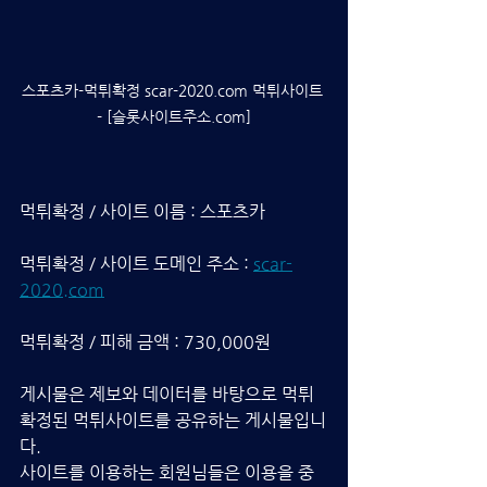
스포츠카-먹튀확정 scar-2020.com 먹튀사이트 
- [슬롯사이트주소.com]
먹튀확정 / 사이트 이름 : 스포츠카
먹튀확정 / 사이트 도메인 주소 : 
scar-
2020.com
먹튀확정 / 피해 금액 : 730,000원
게시물은 제보와 데이터를 바탕으로 먹튀 
확정된 먹튀사이트를 공유하는 게시물입니
다.
사이트를 이용하는 회원님들은 이용을 중