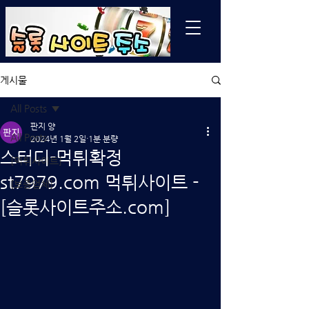
게시물
All Posts
판지 양
All Posts
2024년 1월 2일
1분 분량
스터디-먹튀확정
[먹튀사이트]
st7979.com 먹튀사이트 -
[보증업체]
[슬롯사이트주소.com]