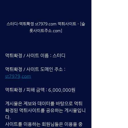
스터디-먹튀확정 st7979.com 먹튀사이트 - [슬
롯사이트주소.com]
먹튀확정 / 사이트 이름 : 스터디
먹튀확정 / 사이트 도메인 주소 : 
st7979.com
먹튀확정 / 피해 금액 : 6,000,000원
게시물은 제보와 데이터를 바탕으로 먹튀 
확정된 먹튀사이트를 공유하는 게시물입니
다.
사이트를 이용하는 회원님들은 이용을 중