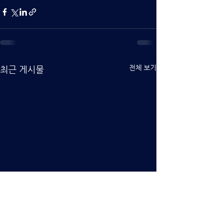
전체 보기
최근 게시물