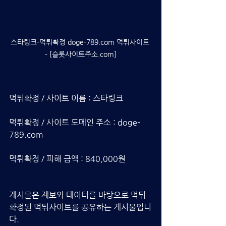
스타링크-먹튀확정 doge-789.com 먹튀사이트 
- [슬롯사이트주소.com]
먹튀확정 / 사이트 이름 : 스타링크
먹튀확정 / 사이트 도메인 주소 : doge-
789.com
먹튀확정 / 피해 금액 : 840,000원
게시물은 제보와 데이터를 바탕으로 먹튀 
확정된 먹튀사이트를 공유하는 게시물입니
다.