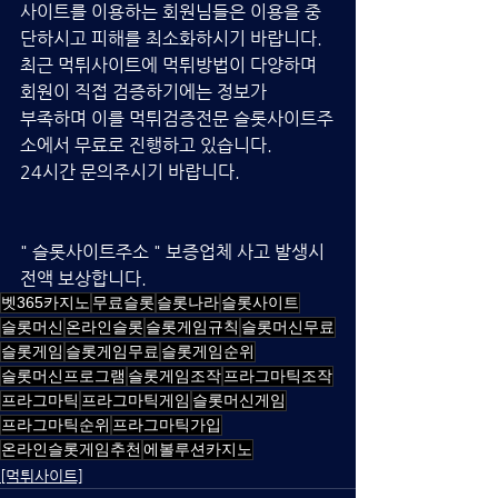
사이트를 이용하는 회원님들은 이용을 중
단하시고 피해를 최소화하시기 바랍니다. 
최근 먹튀사이트에 먹튀방법이 다양하며 
회원이 직접 검증하기에는 정보가 
부족하며 이를 먹튀검증전문 슬롯사이트주
소에서 무료로 진행하고 있습니다.  
24시간 문의주시기 바랍니다.
" 슬롯사이트주소 " 보증업체 사고 발생시 
전액 보상합니다.
벳365카지노
무료슬롯
슬롯나라
슬롯사이트
슬롯머신
온라인슬롯
슬롯게임규칙
슬롯머신무료
슬롯게임
슬롯게임무료
슬롯게임순위
슬롯머신프로그램
슬롯게임조작
프라그마틱조작
프라그마틱
프라그마틱게임
슬롯머신게임
프라그마틱순위
프라그마틱가입
온라인슬롯게임추천
에볼루션카지노
[먹튀사이트]