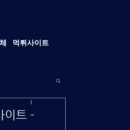
체
먹튀사이트
사이트 -