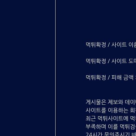
먹튀확정 / 사이트 이름
먹튀확정 / 사이트 도메인
먹튀확정 / 피해 금액 :
게시물은 제보와 데이
사이트를 이용하는 회
최근 먹튀사이트에 먹
부족하며 이를 먹튀검
24시간 문의주시기 