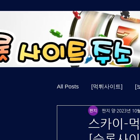
All Posts
[먹튀사이트]
[
판지 양
2023년 10
스카이-먹튀
[슬롯사이