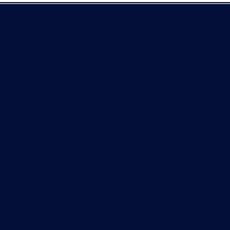
트주소.com]