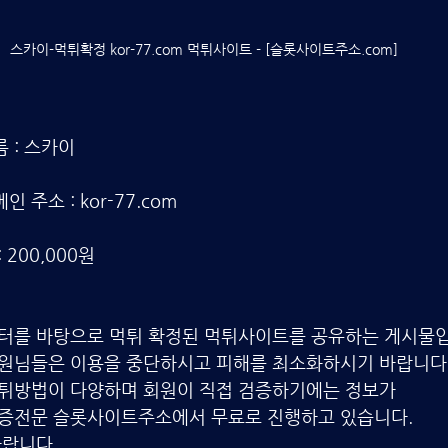
스카이-먹튀확정 kor-77.com 먹튀사이트 - [슬롯사이트주소.com]
 : 스카이
 주소 : kor-77.com
 200,000원
터를 바탕으로 먹튀 확정된 먹튀사이트를 공유하는 게시물입
원님들은 이용을 중단하시고 피해를 최소화하시기 바랍니다.
튀방법이 다양하며 회원이 직접 검증하기에는 정보가 
증전문 슬롯사이트주소에서 무료로 진행하고 있습니다.  
바랍니다.