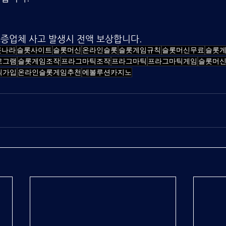
보증업체 사고 발생시 전액 보상합니다.
롯나라
슬롯사이트
슬롯머신
온라인슬롯
슬롯게임규칙
슬롯머신무료
슬롯
로그램
슬롯게임조작
프라그마틱조작
프라그마틱
프라그마틱게임
슬롯머
틱가입
온라인슬롯게임추천
에볼루션카지노