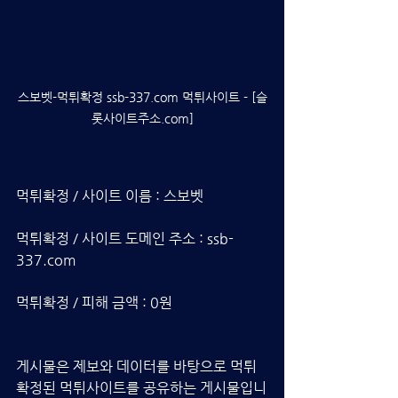
스보벳-먹튀확정 ssb-337.com 먹튀사이트 - [슬
롯사이트주소.com]
먹튀확정 / 사이트 이름 : 스보벳
먹튀확정 / 사이트 도메인 주소 : ssb-
337.com
먹튀확정 / 피해 금액 : 0원
게시물은 제보와 데이터를 바탕으로 먹튀 
확정된 먹튀사이트를 공유하는 게시물입니