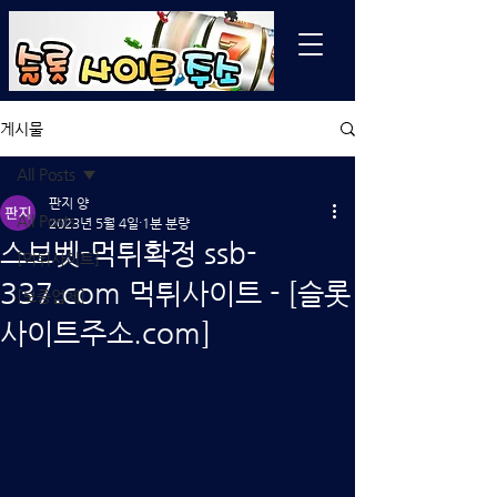
게시물
All Posts
판지 양
All Posts
2023년 5월 4일
1분 분량
스보벳-먹튀확정 ssb-
[먹튀사이트]
337.com 먹튀사이트 - [슬롯
[보증업체]
사이트주소.com]