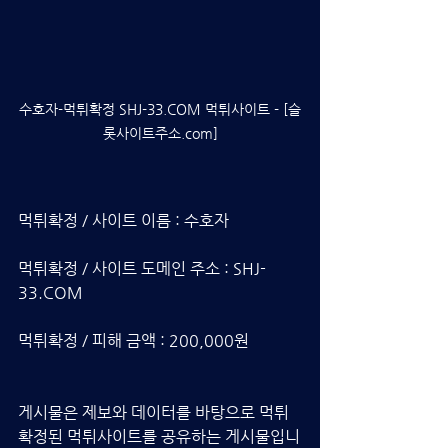
수호자-먹튀확정 SHJ-33.COM 먹튀사이트 - [슬
롯사이트주소.com]
먹튀확정 / 사이트 이름 : 수호자
먹튀확정 / 사이트 도메인 주소 : SHJ-
33.COM
먹튀확정 / 피해 금액 : 200,000원
게시물은 제보와 데이터를 바탕으로 먹튀 
확정된 먹튀사이트를 공유하는 게시물입니