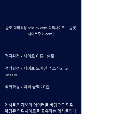
솔로-먹튀확정 solo-av.com 먹튀사이트 - [슬롯
사이트주소.com]
먹튀확정 / 사이트 이름 : 솔로
먹튀확정 / 사이트 도메인 주소 : solo-
av.com
먹튀확정 / 피해 금액 : 0원
게시물은 제보와 데이터를 바탕으로 먹튀 
확정된 먹튀사이트를 공유하는 게시물입니