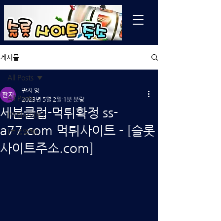
게시물
All Posts
판지 양
All Posts
2023년 5월 2일
1분 분량
세븐클럽-먹튀확정 ss-
[먹튀사이트]
a77.com 먹튀사이트 - [슬롯
[보증업체]
사이트주소.com]