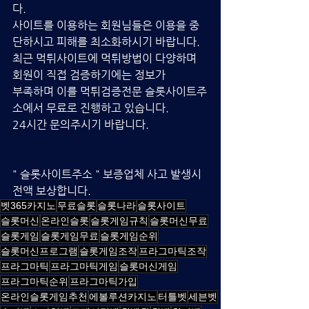
다.
사이트를 이용하는 회원님들은 이용을 중
단하시고 피해를 최소화하시기 바랍니다. 
최근 먹튀사이트에 먹튀방법이 다양하며 
회원이 직접 검증하기에는 정보가 
부족하며 이를 먹튀검증전문 슬롯사이트주
소에서 무료로 진행하고 있습니다.  
24시간 문의주시기 바랍니다.
" 슬롯사이트주소 " 보증업체 사고 발생시 
전액 보상합니다.
벳365카지노
무료슬롯
슬롯나라
슬롯사이트
슬롯머신
온라인슬롯
슬롯게임규칙
슬롯머신무료
슬롯게임
슬롯게임무료
슬롯게임순위
슬롯머신프로그램
슬롯게임조작
프라그마틱조작
프라그마틱
프라그마틱게임
슬롯머신게임
프라그마틱순위
프라그마틱가입
온라인슬롯게임추천
에볼루션카지노
터틀벳
세븐벳