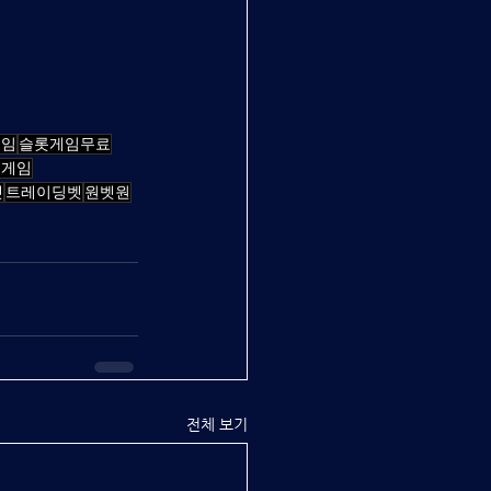
게임
슬롯게임무료
신게임
벳
트레이딩벳
원벳원
전체 보기