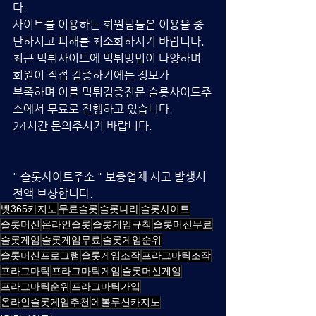
다.
사이트를 이용하는 회원님들은 이용을 중
단하시고 피해를 최소화하시기 바랍니다. 
최근 먹튀사이트에 먹튀방법이 다양하며 
회원이 직접 검증하기에는 정보가 
부족하며 이를 먹튀검증전문 슬롯사이트주
소에서 무료로 진행하고 있습니다.  
24시간 문의주시기 바랍니다.
" 슬롯사이트주소 " 보증업체 사고 발생시 
전액 보상합니다.
벳365카지노
무료슬롯
슬롯나라
슬롯사이트
슬롯머신
온라인슬롯
슬롯게임규칙
슬롯머신무료
슬롯게임
슬롯게임무료
슬롯게임순위
슬롯머신프로그램
슬롯게임조작
프라그마틱조작
프라그마틱
프라그마틱게임
슬롯머신게임
프라그마틱순위
프라그마틱가입
온라인슬롯게임추천
에볼루션카지노