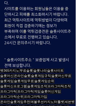
다.
사이트를 이용하는 회원님들은 이용을 중
단하시고 피해를 최소화하시기 바랍니다. 
최근 먹튀사이트에 먹튀방법이 다양하며 
회원이 직접 검증하기에는 정보가 
부족하며 이를 먹튀검증전문 슬롯사이트주
소에서 무료로 진행하고 있습니다.  
24시간 문의주시기 바랍니다.
" 슬롯사이트주소 " 보증업체 사고 발생시 
전액 보상합니다.
벳365카지노
무료슬롯
슬롯나라
슬롯사이트
슬롯머신
온라인슬롯
슬롯게임규칙
슬롯머신무료
슬롯게임
슬롯게임무료
슬롯게임순위
슬롯머신프로그램
슬롯게임조작
프라그마틱조작
프라그마틱
프라그마틱게임
슬롯머신게임
프라그마틱순위
프라그마틱가입
온라인슬롯게임추천
에볼루션카지노
터틀벳
세븐벳