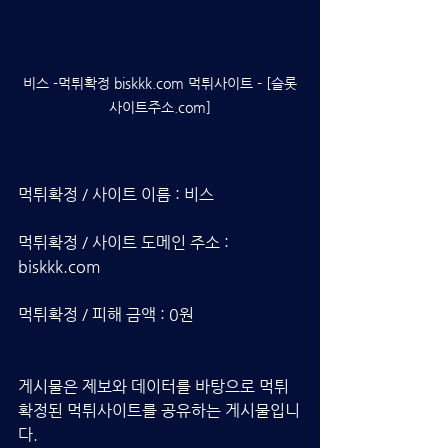
비스 -먹튀확정 biskkk.com 먹튀사이트 - [슬롯
사이트주소.com]
먹튀확정 / 사이트 이름 : 비스
먹튀확정 / 사이트 도메인 주소 : 
biskkk.com
먹튀확정 / 피해 금액 : 0원
게시물은 제보와 데이터를 바탕으로 먹튀 
확정된 먹튀사이트를 공유하는 게시물입니
다.