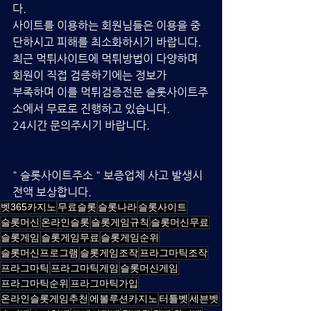
다.
사이트를 이용하는 회원님들은 이용을 중
단하시고 피해를 최소화하시기 바랍니다. 
최근 먹튀사이트에 먹튀방법이 다양하며 
회원이 직접 검증하기에는 정보가 
부족하며 이를 먹튀검증전문 슬롯사이트주
소에서 무료로 진행하고 있습니다.  
24시간 문의주시기 바랍니다.
" 슬롯사이트주소 " 보증업체 사고 발생시 
전액 보상합니다.
벳365카지노
무료슬롯
슬롯나라
슬롯사이트
슬롯머신
온라인슬롯
슬롯게임규칙
슬롯머신무료
슬롯게임
슬롯게임무료
슬롯게임순위
슬롯머신프로그램
슬롯게임조작
프라그마틱조작
프라그마틱
프라그마틱게임
슬롯머신게임
프라그마틱순위
프라그마틱가입
온라인슬롯게임추천
에볼루션카지노
터틀벳
세븐벳