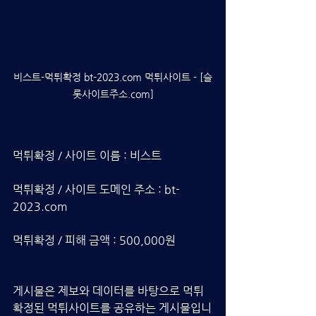
비스트-먹튀확정 bt-2023.com 먹튀사이트 - [슬
롯사이트주소.com]
먹튀확정 / 사이트 이름 : 비스트
먹튀확정 / 사이트 도메인 주소 : bt-
2023.com
먹튀확정 / 피해 금액 : 500,000원
게시물은 제보와 데이터를 바탕으로 먹튀 
확정된 먹튀사이트를 공유하는 게시물입니