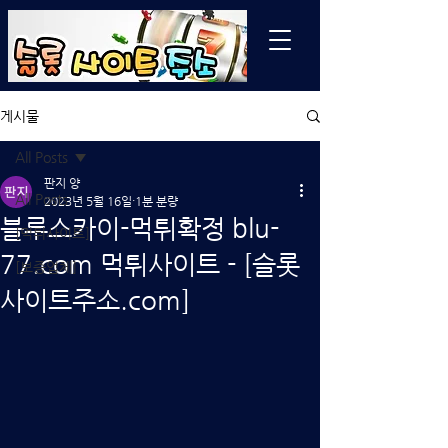
게시물
All Posts
판지 양
All Posts
2023년 5월 16일
1분 분량
블루스카이-먹튀확정 blu-
[먹튀사이트]
77.com 먹튀사이트 - [슬롯
[보증업체]
사이트주소.com]