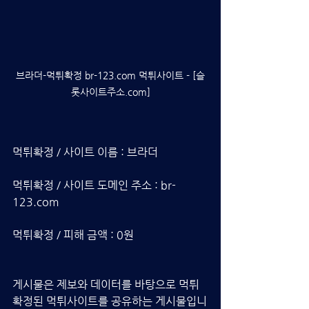
브라더-먹튀확정 br-123.com 먹튀사이트 - [슬
롯사이트주소.com]
먹튀확정 / 사이트 이름 : 브라더
먹튀확정 / 사이트 도메인 주소 : br-
123.com
먹튀확정 / 피해 금액 : 0원
게시물은 제보와 데이터를 바탕으로 먹튀 
확정된 먹튀사이트를 공유하는 게시물입니