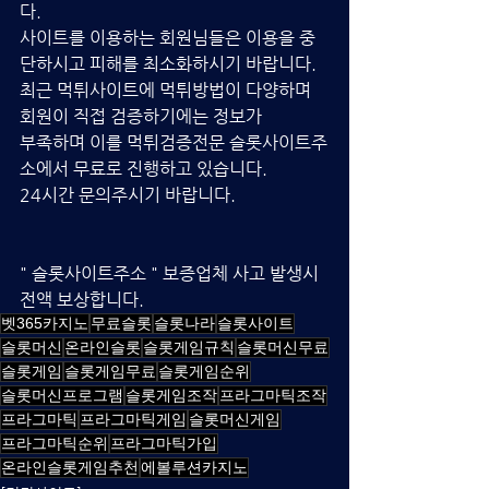
다.
사이트를 이용하는 회원님들은 이용을 중
단하시고 피해를 최소화하시기 바랍니다. 
최근 먹튀사이트에 먹튀방법이 다양하며 
회원이 직접 검증하기에는 정보가 
부족하며 이를 먹튀검증전문 슬롯사이트주
소에서 무료로 진행하고 있습니다.  
24시간 문의주시기 바랍니다.
" 슬롯사이트주소 " 보증업체 사고 발생시 
전액 보상합니다.
벳365카지노
무료슬롯
슬롯나라
슬롯사이트
슬롯머신
온라인슬롯
슬롯게임규칙
슬롯머신무료
슬롯게임
슬롯게임무료
슬롯게임순위
슬롯머신프로그램
슬롯게임조작
프라그마틱조작
프라그마틱
프라그마틱게임
슬롯머신게임
프라그마틱순위
프라그마틱가입
온라인슬롯게임추천
에볼루션카지노