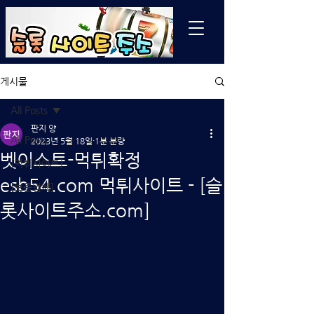
게시물
All Posts
판지 양
All Posts
2023년 5월 18일
1분 분량
벳이스트-먹튀확정
[먹튀사이트]
esb54.com 먹튀사이트 - [슬
[보증업체]
롯사이트주소.com]