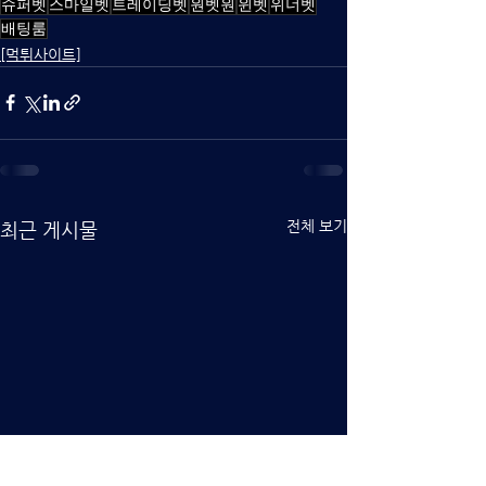
슈퍼벳
스마일벳
트레이딩벳
원벳원
윈벳
위너벳
배팅룸
[먹튀사이트]
전체 보기
최근 게시물