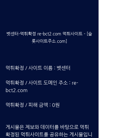
벳센터-먹튀확정 re-bct2.com 먹튀사이트 - [슬
롯사이트주소.com]
먹튀확정 / 사이트 이름 : 벳센터
먹튀확정 / 사이트 도메인 주소 : re-
bct2.com
먹튀확정 / 피해 금액 : 0원
게시물은 제보와 데이터를 바탕으로 먹튀 
확정된 먹튀사이트를 공유하는 게시물입니