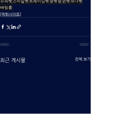
슈퍼벳
스마일벳
트레이딩벳
원벳원
윈벳
위너벳
배팅룸
[먹튀사이트]
전체 보기
최근 게시물