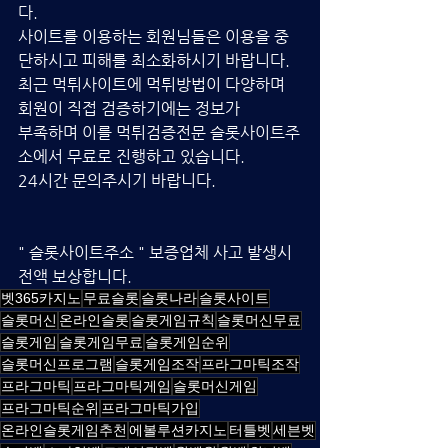
다.
사이트를 이용하는 회원님들은 이용을 중
단하시고 피해를 최소화하시기 바랍니다. 
최근 먹튀사이트에 먹튀방법이 다양하며 
회원이 직접 검증하기에는 정보가 
부족하며 이를 먹튀검증전문 슬롯사이트주
소에서 무료로 진행하고 있습니다.  
24시간 문의주시기 바랍니다.
" 슬롯사이트주소 " 보증업체 사고 발생시 
전액 보상합니다.
벳365카지노
무료슬롯
슬롯나라
슬롯사이트
슬롯머신
온라인슬롯
슬롯게임규칙
슬롯머신무료
슬롯게임
슬롯게임무료
슬롯게임순위
슬롯머신프로그램
슬롯게임조작
프라그마틱조작
프라그마틱
프라그마틱게임
슬롯머신게임
프라그마틱순위
프라그마틱가입
온라인슬롯게임추천
에볼루션카지노
터틀벳
세븐벳