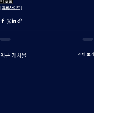
배팅룸
[먹튀사이트]
전체 보기
최근 게시물