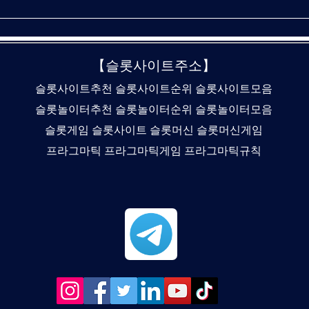
메이드-먹튀확정 md-88.com
롤페이
먹튀사이트 - [슬롯사이트주
124
소.com]
사이
【슬롯사이트주소】
슬롯사이트추천 슬롯사이트순위 슬롯사이트모음
슬롯놀이터추천 슬롯놀이터순위 슬롯놀이터모음
슬롯게임 슬롯사이트 슬롯머신 슬롯머신게임
프라그마틱 프라그마틱게임 프라그마틱규칙