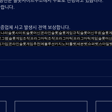
증전문 슬롯사이트주소에서 무료로 진행하고 있습니다.  
바랍니다.
보증업체 사고 발생시 전액 보상합니다.
롯나라
슬롯사이트
슬롯머신
온라인슬롯
슬롯게임규칙
슬롯머신무료
슬롯
로그램
슬롯게임조작
프라그마틱조작
프라그마틱
프라그마틱게임
슬롯머
틱가입
온라인슬롯게임추천
에볼루션카지노
터틀벳
세븐벳
슈퍼벳
스마일