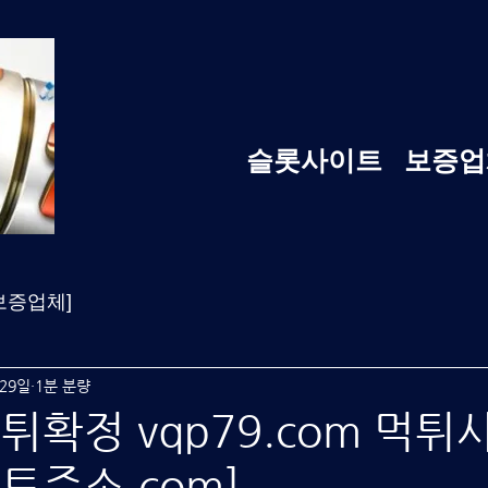
슬롯사이트
보증업
보증업체]
 29일
1분 분량
튀확정 vqp79.com 먹튀사
트주소.com]