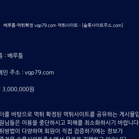
베루툼-먹튀확정 vqp79.com 먹튀사이트 - [슬롯사이트주소.com]
 : 베루툼
 주소 : vqp79.com
 3,000,000원
터를 바탕으로 먹튀 확정된 먹튀사이트를 공유하는 게시물입
원님들은 이용을 중단하시고 피해를 최소화하시기 바랍니다.
튀방법이 다양하며 회원이 직접 검증하기에는 정보가 