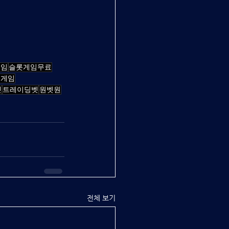
게임
슬롯게임무료
신게임
벳
트레이딩벳
원벳원
전체 보기