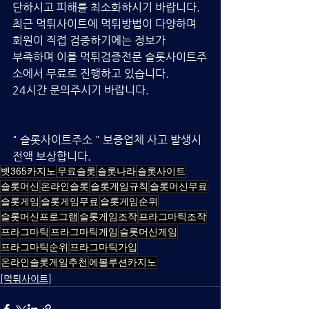
단하시고 피해를 최소화하시기 바랍니다. 
최근 먹튀사이트에 먹튀방법이 다양하며 
회원이 직접 검증하기에는 정보가 
부족하며 이를 먹튀검증전문 슬롯사이트주
소에서 무료로 진행하고 있습니다.  
24시간 문의주시기 바랍니다.
" 슬롯사이트주소 " 보증업체 사고 발생시 
전액 보상합니다.
벳365카지노
무료슬롯
슬롯나라
슬롯사이트
슬롯머신
온라인슬롯
슬롯게임규칙
슬롯머신무료
슬롯게임
슬롯게임무료
슬롯게임순위
슬롯머신프로그램
슬롯게임조작
프라그마틱조작
프라그마틱
프라그마틱게임
슬롯머신게임
프라그마틱순위
프라그마틱가입
온라인슬롯게임추천
에볼루션카지노
[먹튀사이트]