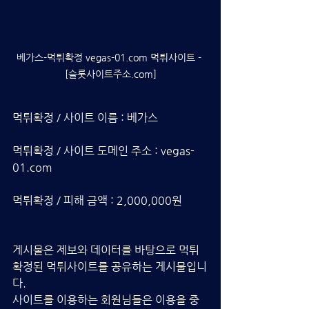
베가스-먹튀확정 vegas-01.com 먹튀사이트 - 
[슬롯사이트주소.com]
먹튀확정 / 사이트 이름 : 베가스
먹튀확정 / 사이트 도메인 주소 : vegas-
01.com
먹튀확정 / 피해 금액 : 2,000,000원
게시물은 제보와 데이터를 바탕으로 먹튀 
확정된 먹튀사이트를 공유하는 게시물입니
다.
사이트를 이용하는 회원님들은 이용을 중