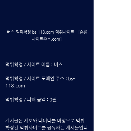
버스-먹튀확정 bs-118.com 먹튀사이트 - [슬롯
사이트주소.com]
먹튀확정 / 사이트 이름 : 버스
먹튀확정 / 사이트 도메인 주소 : bs-
118.com
먹튀확정 / 피해 금액 : 0원
게시물은 제보와 데이터를 바탕으로 먹튀 
확정된 먹튀사이트를 공유하는 게시물입니