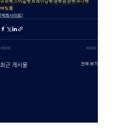
슈퍼벳
스마일벳
트레이딩벳
원벳원
윈벳
위너벳
배팅룸
[먹튀사이트]
전체 보기
최근 게시물