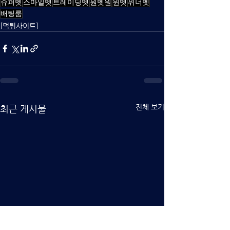
슈퍼벳
스마일벳
트레이딩벳
원벳원
윈벳
위너벳
배팅룸
[먹튀사이트]
전체 보기
최근 게시물