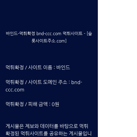
바인드-먹튀확정 bnd-ccc.com 먹튀사이트 - [슬
롯사이트주소.com]
먹튀확정 / 사이트 이름 : 바인드
먹튀확정 / 사이트 도메인 주소 : bnd-
ccc.com
먹튀확정 / 피해 금액 : 0원
게시물은 제보와 데이터를 바탕으로 먹튀 
확정된 먹튀사이트를 공유하는 게시물입니