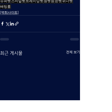
슈퍼벳
스마일벳
트레이딩벳
원벳원
윈벳
위너벳
배팅룸
[먹튀사이트]
전체 보기
최근 게시물