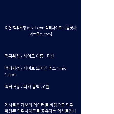
미션-먹튀확정 mis-1.com 먹튀사이트 - [슬롯사
이트주소.com]
먹튀확정 / 사이트 이름 : 미션
먹튀확정 / 사이트 도메인 주소 : mis-
1.com
먹튀확정 / 피해 금액 : 0원
게시물은 제보와 데이터를 바탕으로 먹튀 
확정된 먹튀사이트를 공유하는 게시물입니