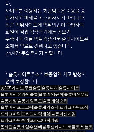
다.
사이트를 이용하는 회원님들은 이용을 중
단하시고 피해를 최소화하시기 바랍니다. 
최근 먹튀사이트에 먹튀방법이 다양하며 
회원이 직접 검증하기에는 정보가 
부족하며 이를 먹튀검증전문 슬롯사이트주
소에서 무료로 진행하고 있습니다.  
24시간 문의주시기 바랍니다.
" 슬롯사이트주소 " 보증업체 사고 발생시 
전액 보상합니다.
벳365카지노
무료슬롯
슬롯나라
슬롯사이트
슬롯머신
온라인슬롯
슬롯게임규칙
슬롯머신무료
슬롯게임
슬롯게임무료
슬롯게임순위
슬롯머신프로그램
슬롯게임조작
프라그마틱조작
프라그마틱
프라그마틱게임
슬롯머신게임
프라그마틱순위
프라그마틱가입
온라인슬롯게임추천
에볼루션카지노
터틀벳
세븐벳