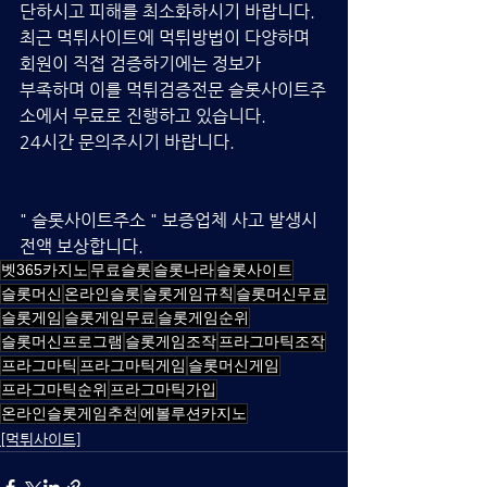
단하시고 피해를 최소화하시기 바랍니다. 
최근 먹튀사이트에 먹튀방법이 다양하며 
회원이 직접 검증하기에는 정보가 
부족하며 이를 먹튀검증전문 슬롯사이트주
소에서 무료로 진행하고 있습니다.  
24시간 문의주시기 바랍니다.
" 슬롯사이트주소 " 보증업체 사고 발생시 
전액 보상합니다.
벳365카지노
무료슬롯
슬롯나라
슬롯사이트
슬롯머신
온라인슬롯
슬롯게임규칙
슬롯머신무료
슬롯게임
슬롯게임무료
슬롯게임순위
슬롯머신프로그램
슬롯게임조작
프라그마틱조작
프라그마틱
프라그마틱게임
슬롯머신게임
프라그마틱순위
프라그마틱가입
온라인슬롯게임추천
에볼루션카지노
[먹튀사이트]