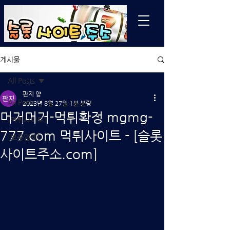
게시물
All Posts
판지 양
All Posts
2023년 8월 27일
1분 분량
머거머거-먹튀확정 mgmg-
[먹튀사이트]
777.com 먹튀사이트 - [슬롯
[보증업체]
사이트주소.com]