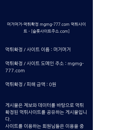
머거머거-먹튀확정 mgmg-777.com 먹튀사이
트 - [슬롯사이트주소.com]
먹튀확정 / 사이트 이름 : 머거머거
먹튀확정 / 사이트 도메인 주소 : mgmg-
777.com
먹튀확정 / 피해 금액 : 0원
게시물은 제보와 데이터를 바탕으로 먹튀 
확정된 먹튀사이트를 공유하는 게시물입니
다.
사이트를 이용하는 회원님들은 이용을 중