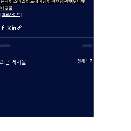
슈퍼벳
스마일벳
트레이딩벳
원벳원
윈벳
위너벳
배팅룸
[먹튀사이트]
전체 보기
최근 게시물