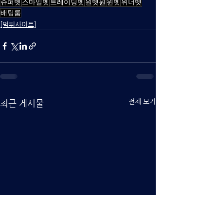
슈퍼벳
스마일벳
트레이딩벳
원벳원
윈벳
위너벳
배팅룸
[먹튀사이트]
전체 보기
최근 게시물