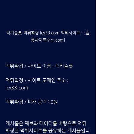
럭키슬롯-먹튀확정 lcy33.com 먹튀사이트 - [슬
롯사이트주소.com]
먹튀확정 / 사이트 이름 : 럭키슬롯
먹튀확정 / 사이트 도메인 주소 : 
lcy33.com
먹튀확정 / 피해 금액 : 0원
게시물은 제보와 데이터를 바탕으로 먹튀 
확정된 먹튀사이트를 공유하는 게시물입니