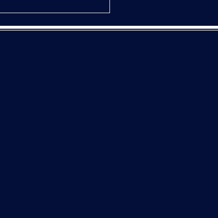
 -먹튀확정 pay-
6.com 먹튀사이트 - [슬롯
트주소.com]