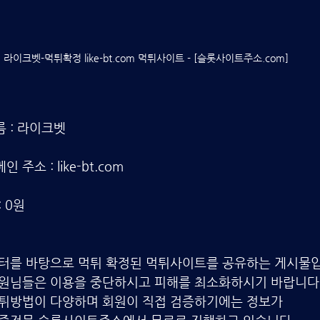
라이크벳-먹튀확정 like-bt.com 먹튀사이트 - [슬롯사이트주소.com]
름 : 라이크벳
주소 : like-bt.com
 0원
터를 바탕으로 먹튀 확정된 먹튀사이트를 공유하는 게시물입
원님들은 이용을 중단하시고 피해를 최소화하시기 바랍니다.
튀방법이 다양하며 회원이 직접 검증하기에는 정보가 