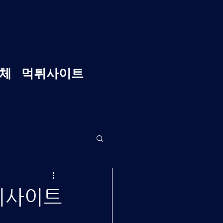
체
먹튀사이트
먹튀사이트