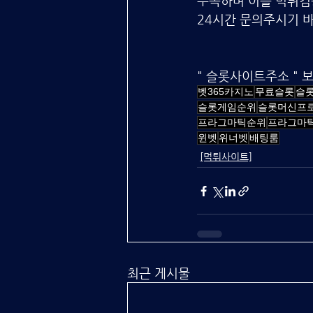
부족하며 이를 먹튀검
24시간 문의주시기 
" 슬롯사이트주소 " 
벳365카지노
무료슬롯
슬
슬롯게임순위
슬롯머신프
프라그마틱순위
프라그마
윈벳
위너벳
배팅룸
[먹튀사이트]
최근 게시물