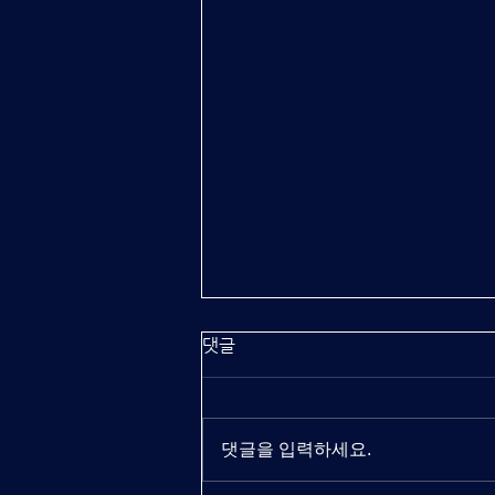
댓글
댓글을 입력하세요.