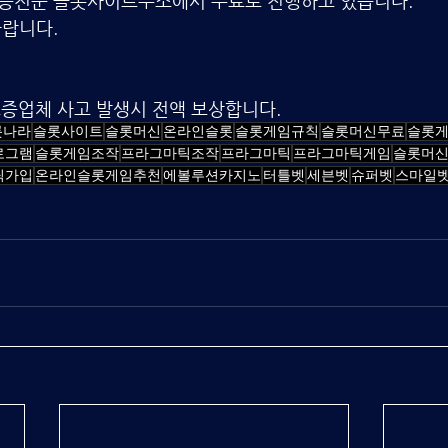
증전문 슬롯사이트주소에서 무료로 진행하고 있습니다.  
바랍니다.
보증업체 사고 발생시 전액 보상합니다.
롯나라
슬롯사이트
슬롯머신
온라인슬롯
슬롯게임규칙
슬롯머신무료
슬롯
로그램
슬롯게임조작
프라그마틱조작
프라그마틱
프라그마틱게임
슬롯머
틱가입
온라인슬롯게임추천
에볼루션카지노
터틀벳
세븐벳
슈퍼벳
스마일