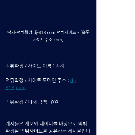
딱지-먹튀확정 dj-818.com 먹튀사이트 - [슬롯
사이트주소.com]
먹튀확정 / 사이트 이름 : 딱지
먹튀확정 / 사이트 도메인 주소 : 
dj-
818.com
먹튀확정 / 피해 금액 : 0원
게시물은 제보와 데이터를 바탕으로 먹튀 
확정된 먹튀사이트를 공유하는 게시물입니