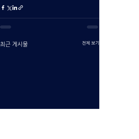
전체 보기
최근 게시물