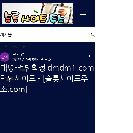
게시물
All Posts
판지 양
All Posts
2023년 9월 5일
1분 분량
대명-먹튀확정 dmdm1.com
[먹튀사이트]
먹튀사이트 - [슬롯사이트주
[보증업체]
소.com]