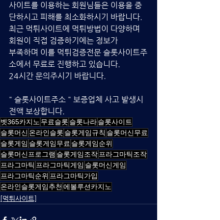
사이트를 이용하는 회원님들은 이용을 중
단하시고 피해를 최소화하시기 바랍니다. 
최근 먹튀사이트에 먹튀방법이 다양하며 
회원이 직접 검증하기에는 정보가 
부족하며 이를 먹튀검증전문 슬롯사이트주
소에서 무료로 진행하고 있습니다.  
24시간 문의주시기 바랍니다.
" 슬롯사이트주소 " 보증업체 사고 발생시 
전액 보상합니다.
벳365카지노
무료슬롯
슬롯나라
슬롯사이트
슬롯머신
온라인슬롯
슬롯게임규칙
슬롯머신무료
슬롯게임
슬롯게임무료
슬롯게임순위
슬롯머신프로그램
슬롯게임조작
프라그마틱조작
프라그마틱
프라그마틱게임
슬롯머신게임
프라그마틱순위
프라그마틱가입
온라인슬롯게임추천
에볼루션카지노
[먹튀사이트]