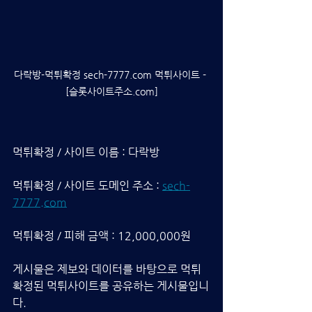
다락방-먹튀확정 sech-7777.com 먹튀사이트 - 
[슬롯사이트주소.com]
먹튀확정 / 사이트 이름 : 다락방
먹튀확정 / 사이트 도메인 주소 : 
sech-
7777.com
먹튀확정 / 피해 금액 : 12,000,000원
게시물은 제보와 데이터를 바탕으로 먹튀 
확정된 먹튀사이트를 공유하는 게시물입니
다.