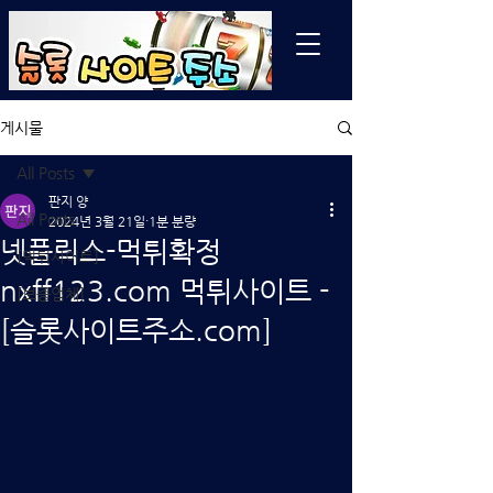
게시물
All Posts
판지 양
All Posts
2024년 3월 21일
1분 분량
넷플릭스-먹튀확정
[먹튀사이트]
nxff123.com 먹튀사이트 -
[보증업체]
[슬롯사이트주소.com]