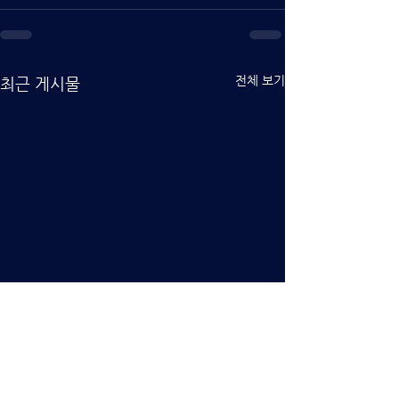
전체 보기
최근 게시물