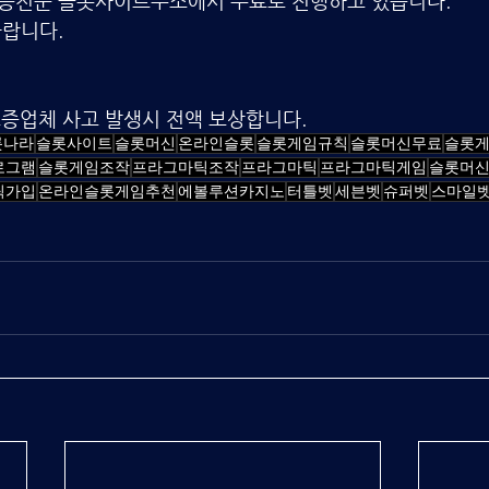
증전문 슬롯사이트주소에서 무료로 진행하고 있습니다.  
바랍니다.
보증업체 사고 발생시 전액 보상합니다.
롯나라
슬롯사이트
슬롯머신
온라인슬롯
슬롯게임규칙
슬롯머신무료
슬롯
로그램
슬롯게임조작
프라그마틱조작
프라그마틱
프라그마틱게임
슬롯머
틱가입
온라인슬롯게임추천
에볼루션카지노
터틀벳
세븐벳
슈퍼벳
스마일