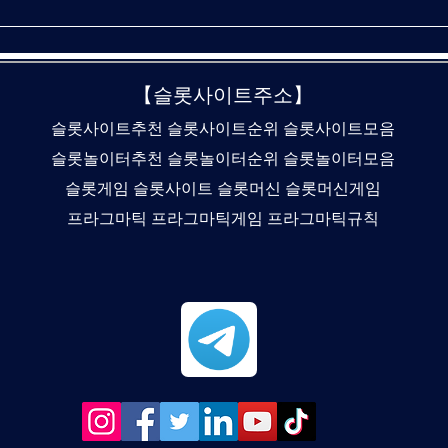
메이드-먹튀확정 md-88.com
롤페이
먹튀사이트 - [슬롯사이트주
124
소.com]
사이
【슬롯사이트주소】
슬롯사이트추천 슬롯사이트순위 슬롯사이트모음
슬롯놀이터추천 슬롯놀이터순위 슬롯놀이터모음
슬롯게임 슬롯사이트 슬롯머신 슬롯머신게임
프라그마틱 프라그마틱게임 프라그마틱규칙