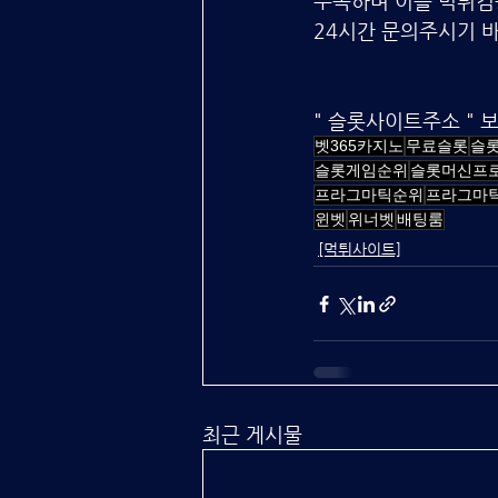
부족하며 이를 먹튀검
24시간 문의주시기 
" 슬롯사이트주소 " 
벳365카지노
무료슬롯
슬
슬롯게임순위
슬롯머신프
프라그마틱순위
프라그마
윈벳
위너벳
배팅룸
[먹튀사이트]
최근 게시물