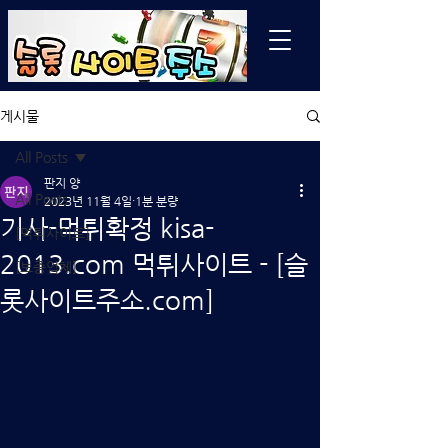
게시물
All Posts
판지 양
All Posts
2023년 11월 4일
1분 분량
기사-먹튀확정 kisa-
[먹튀사이트]
2013.com 먹튀사이트 - [슬
[보증업체]
롯사이트주소.com]