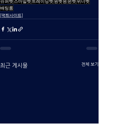
슈퍼벳
스마일벳
트레이딩벳
원벳원
윈벳
위너벳
배팅룸
[먹튀사이트]
전체 보기
최근 게시물