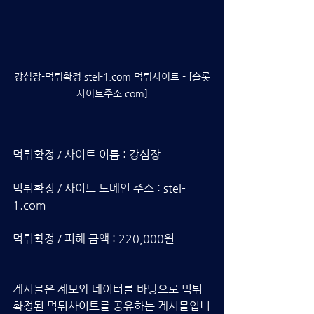
강심장-먹튀확정 stel-1.com 먹튀사이트 - [슬롯
사이트주소.com]
먹튀확정 / 사이트 이름 : 강심장
먹튀확정 / 사이트 도메인 주소 : stel-
1.com
먹튀확정 / 피해 금액 : 220,000원
게시물은 제보와 데이터를 바탕으로 먹튀 
확정된 먹튀사이트를 공유하는 게시물입니