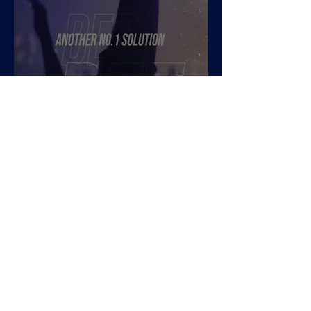
라칸벳 첫충30% 3+3 10+5
20+7 30+10 50+15
100+30 200+60 실시간페이
백 5% 베팅제재없음 [슬롯사
이트주소.com]