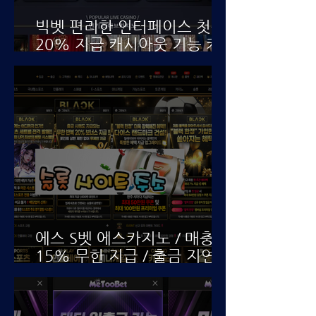
빅벳 편리한 인터페이스 첫충
20% 지급 캐시아웃 기능 카
지노, 슬롯2% 콤프 5% 매일
페이백 [슬롯사이트주
소.com]
에스 S벳 에스카지노 / 매충
15% 무한 지급 / 출금 지연
시 2배 보상!!! / 테더 수수료
무한 지원 / 첫 입금 시 50만
원 쿠폰 지급 / 입플 3+2 5+3