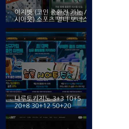
이지벳 (코인 충환전 가능 / 캐
시아웃) 스포츠 멀티 보너스
5% 최대 당첨금 무제한 카지
노1.2% 슬롯3% 콤프 [슬롯
사이트주소.com]
나루토카지노 3+3 10+5
20+8 30+12 50+20
100+40 가입첫충 70% 무제
한 콤프 이벤트 베팅 시 즉시
지급되는 무제한 콤프 [슬롯사