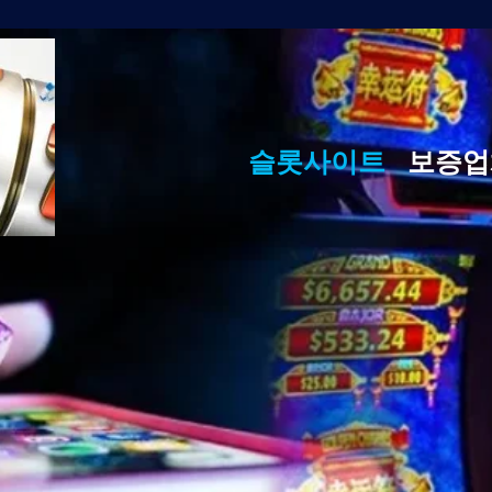
슬롯사이트
보증업