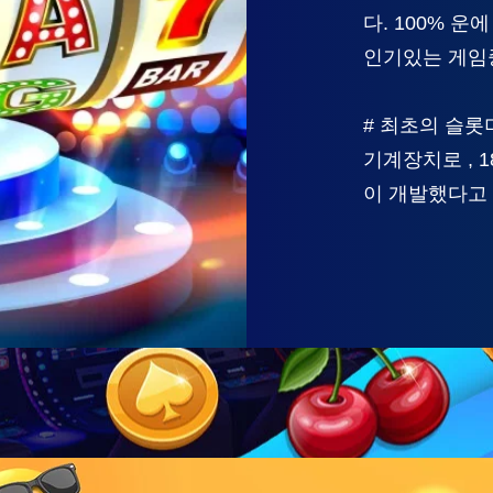
다. 100% 
인기있는 게임
# 최초의 슬
기계장치로 , 18
이 개발했다고